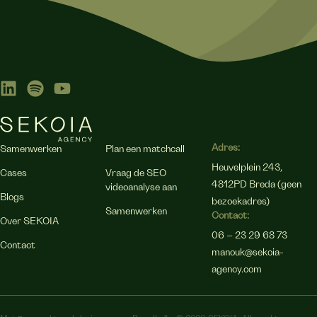
Adres:
Samenwerken
Plan een matchcall
Heuvelplein 243,
Cases
Vraag de SEO
4812PD Breda (geen
videoanalyse aan
Blogs
bezoekadres)
Samenwerken
Contact:
Over SEKOIA
06 – 23 29 68 73
Contact
manouk@sekoia-
agency.com