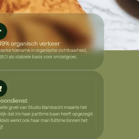
9% organisch verkeer
sterke toename in organische zichtbaarheid,
EO als stabiele basis voor omzetgroei.
 loondienst
nelle groei van Studio Bambacht maakte het
ijk dat Iris haar parttime baan heeft opgezegd.
dels werkt ook haar man fulltime binnen het
f.