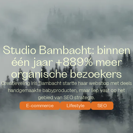
manouk@sekoia-agency.com
06 - 23 29 68 73
Studio Bambacht: binnen
één jaar +889% meer
organische bezoekers
Creatieveling Iris Bambacht startte haar webshop met deels
handgemaakte babyproducten, maar liep vast op het
gebied van SEO strategie.
E-commerce
Lifestyle
SEO