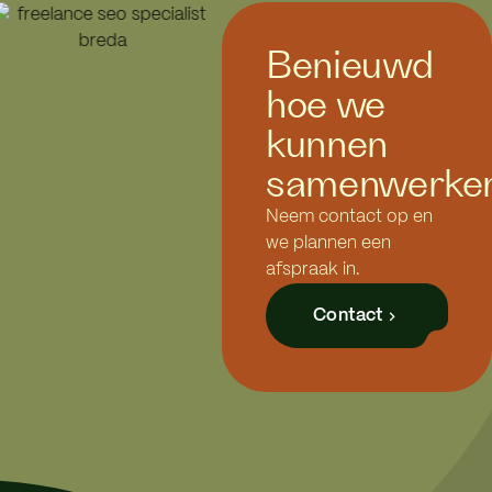
Benieuwd
hoe we
kunnen
samenwerke
Neem contact op en
we plannen een
afspraak in.
Contact