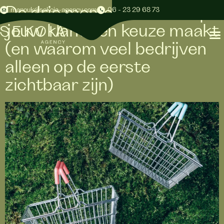
De drie momenten waarop
manouk@sekoia-agency.com
06 - 23 29 68 73
jouw klant een keuze maakt
(en waarom veel bedrijven
alleen op de eerste
zichtbaar zijn)