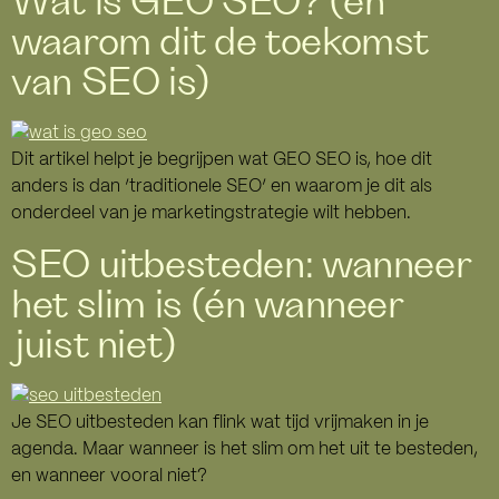
Wat is GEO SEO? (en
waarom dit de toekomst
van SEO is)
Dit artikel helpt je begrijpen wat GEO SEO is, hoe dit
anders is dan ’traditionele SEO’ en waarom je dit als
onderdeel van je marketingstrategie wilt hebben.
SEO uitbesteden: wanneer
het slim is (én wanneer
juist niet)
Je SEO uitbesteden kan flink wat tijd vrijmaken in je
agenda. Maar wanneer is het slim om het uit te besteden,
en wanneer vooral niet?