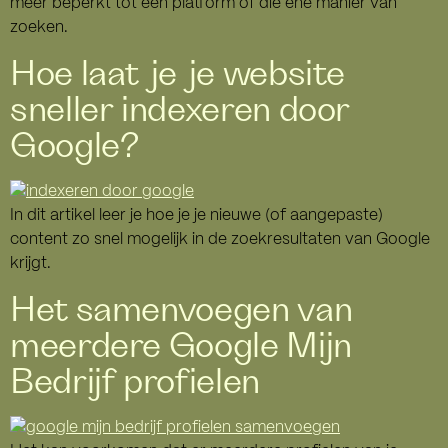
meer beperkt tot één platform of die ene manier van
zoeken.
Hoe laat je je website
sneller indexeren door
Google?
In dit artikel leer je hoe je je nieuwe (of aangepaste)
content zo snel mogelijk in de zoekresultaten van Google
krijgt.
Het samenvoegen van
meerdere Google Mijn
Bedrijf profielen