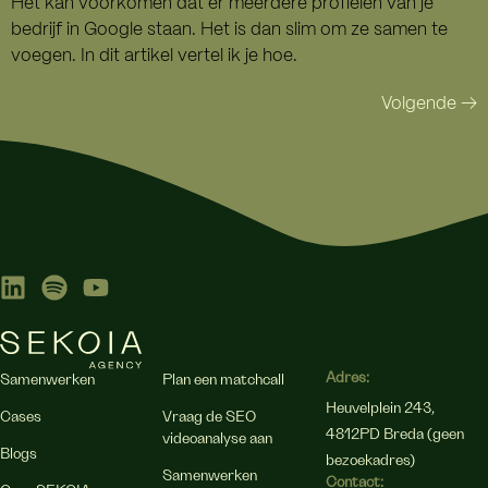
Het kan voorkomen dat er meerdere profielen van je
bedrijf in Google staan. Het is dan slim om ze samen te
voegen. In dit artikel vertel ik je hoe.
Volgende
→
Adres:
Samenwerken
Plan een matchcall
Heuvelplein 243,
Cases
Vraag de SEO
4812PD Breda (geen
videoanalyse aan
Blogs
bezoekadres)
Samenwerken
Contact: