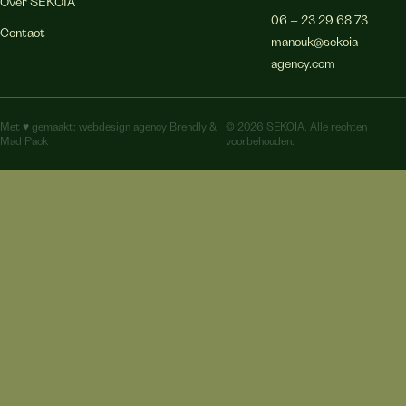
Over SEKOIA
06 – 23 29 68 73
Contact
manouk@sekoia-
agency.com
Met ♥︎ gemaakt:
webdesign agency Brendly
&
© 2026 SEKOIA. Alle rechten
Mad Pack
voorbehouden.