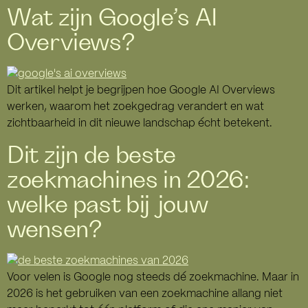
Wat zijn Google’s AI
Overviews?
Dit artikel helpt je begrijpen hoe Google AI Overviews
werken, waarom het zoekgedrag verandert en wat
zichtbaarheid in dit nieuwe landschap écht betekent.
Dit zijn de beste
zoekmachines in 2026:
welke past bij jouw
wensen?
Voor velen is Google nog steeds dé zoekmachine. Maar in
2026 is het gebruiken van een zoekmachine allang niet